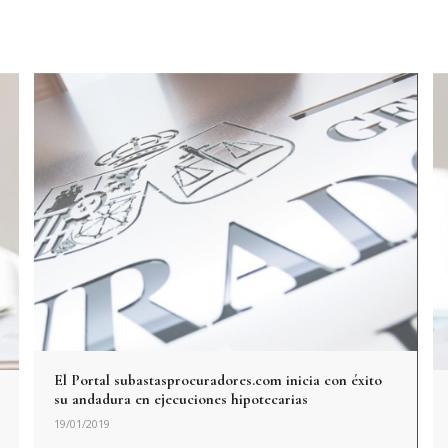
El Portal subastasprocuradores.com inicia con éxito
su andadura en ejecuciones hipotecarias
19/01/2019