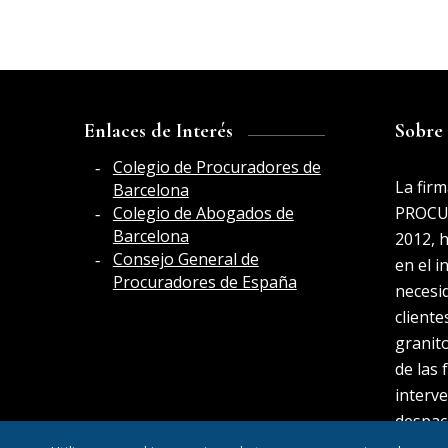
Enlaces de Interés
Sobre
Colegio de Procuradores de
La fir
Barcelona
PROCU
Colegio de Abogados de
Barcelona
2012, 
Consejo General de
en el i
Procuradores de España
necesi
client
granit
de las 
interv
despac
respues