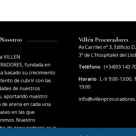
 Nosotros
Villén Procuradores
Av.Carrilet nº 3, Edificio D
3ª de L’Hospitalet del Ll
ma VILLEN
RADORES, fundada en
Teléfono
: (+34)93 143 7
ha basado su crecimiento
Horario
: L-V 9:00-13:00, 
ntento de cubrir con las
19:00
dades de nuestros
es, aportando nuestro
info@villenprocuradores
o de arena en cada una
fases en las que
enimos. Nuestro
ho de procuradores es la
ta a la vocación por el