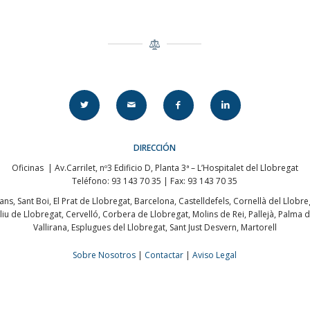
DIRECCIÓN
Oficinas | Av.Carrilet, nº3 Edificio D, Planta 3ª – L’Hospitalet del Llobregat
Teléfono: 93 143 70 35 | Fax: 93 143 70 35
s, Sant Boi, El Prat de Llobregat, Barcelona, Castelldefels, Cornellà del Llobre
u de Llobregat, Cervelló, Corbera de Llobregat, Molins de Rei, Pallejà, Palma de
Vallirana, Esplugues del Llobregat, Sant Just Desvern, Martorell
Sobre Nosotros
|
Contactar
|
Aviso Legal